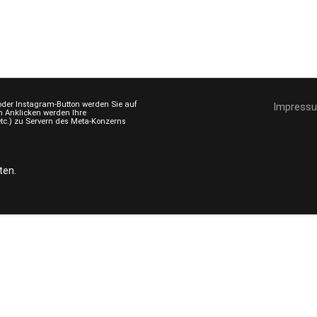
 oder Instagram-Button werden Sie auf
Impress
im Anklicken werden Ihre
etc.) zu Servern des Meta-Konzerns
ten.