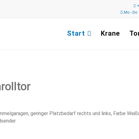
+
Mo - Do 7
Start
Krane
To
olltor
mmelgaragen, geringer Platzbedarf rechts und links, Farbe Weißa
dsender.