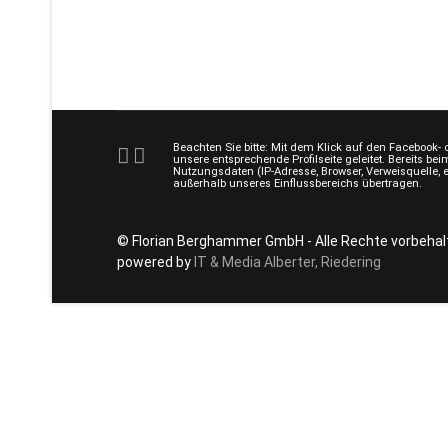
Beachten Sie bitte: Mit dem Klick auf den Facebook-
unsere entsprechende Profilseite geleitet. Bereits be
Nutzungsdaten (IP-Adresse, Browser, Verweisquelle, 
außerhalb unseres Einflussbereichs übertragen.
© Florian Berghammer GmbH - Alle Rechte vorbehal
powered by
IT & Media Alberter, Riedering