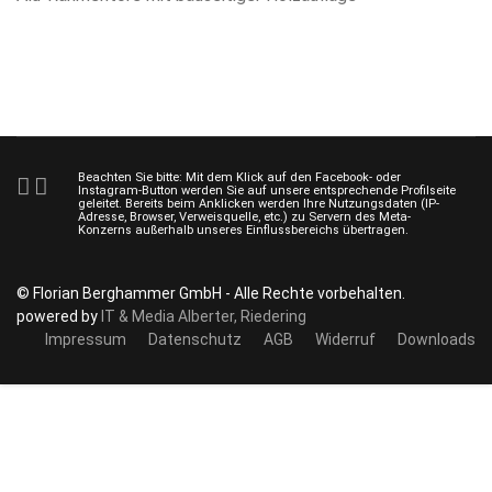
Beachten Sie bitte: Mit dem Klick auf den Facebook- oder
Instagram-Button werden Sie auf unsere entsprechende Profilseite
geleitet. Bereits beim Anklicken werden Ihre Nutzungsdaten (IP-
Adresse, Browser, Verweisquelle, etc.) zu Servern des Meta-
Konzerns außerhalb unseres Einflussbereichs übertragen.
© Florian Berghammer GmbH - Alle Rechte vorbehalten.
powered by
IT & Media Alberter, Riedering
Impressum
Datenschutz
AGB
Widerruf
Downloads